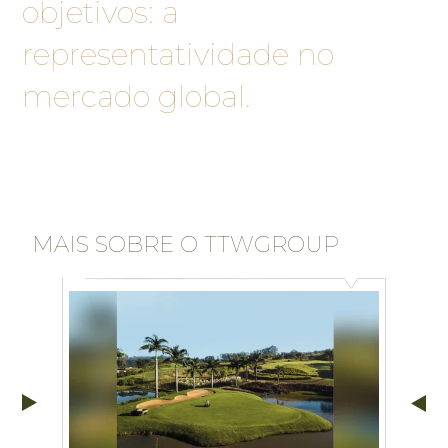
objetivos: a
representatividade no
mercado global.
MAIS SOBRE O TTWGROUP