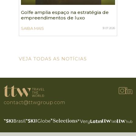
Golfe amplia espaço na estratégia de
TTWgr
empreendimentos de luxo
turis
de 80 
SAIBA MAIS
31.07.2026
SAIBA 
VEJA TODAS AS NOTÍCIAS
contact@ttwgroup.com