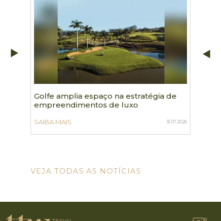
Golfe amplia espaço na estratégia de
Agente
empreendimentos de luxo
de eve
Suíça
SAIBA MAIS
31.07.2026
SAIBA 
VEJA TODAS AS NOTÍCIAS