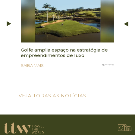
Golfe amplia espaço na estratégia de
TTWgr
empreendimentos de luxo
turis
de 80 
SAIBA MAIS
31.07.2026
SAIBA 
VEJA TODAS AS NOTÍCIAS