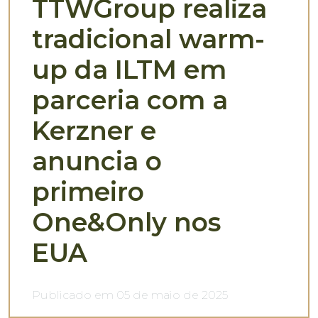
TTWGroup realiza
tradicional warm-
up da ILTM em
parceria com a
Kerzner e
anuncia o
primeiro
One&Only nos
EUA
Publicado em 05 de maio de 2025