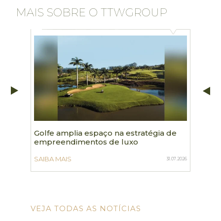
MAIS SOBRE O TTWGROUP
Golfe amplia espaço na estratégia de
TTWgr
empreendimentos de luxo
turis
de 80 
SAIBA MAIS
31.07.2026
SAIBA 
VEJA TODAS AS NOTÍCIAS